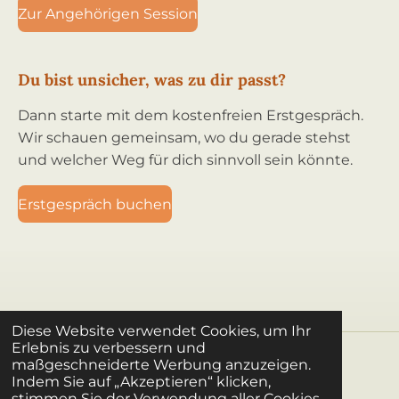
Zur Angehörigen Session
Du bist unsicher, was zu dir passt?
Dann starte mit dem kostenfreien Erstgespräch.
Wir schauen gemeinsam, wo du gerade stehst
und welcher Weg für dich sinnvoll sein könnte.
Erstgespräch buchen
Diese Website verwendet Cookies, um Ihr
Erlebnis zu verbessern und
maßgeschneiderte Werbung anzuzeigen.
Kontakt
|
Impressum
|
Datenschutz
|
Gästebuch
Indem Sie auf „Akzeptieren“ klicken,
stimmen Sie der Verwendung aller Cookies