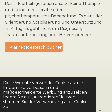
Das 1:1 Klarheitsgespräch ersetzt keine Therapie
und keine medizinische oder
psychotherapeutische Behandlung. Es dient der
Orientierung, Stabilisierung und Unterstützung
im Alltag. Es geht nicht um Diagnosen,
Traumaaufarbeitung oder Heilversprechen.
1:1 Klarheitsgespräch buchen
Diese Website verwendet Cookies, um Ihr
Erlebnis zu verbessern und
maßgeschneiderte Werbung anzuzeigen.
Kontakt
|
Impressum
|
Datenschutz
|
Gästebuch
Indem Sie auf „Akzeptieren“ klicken,
stimmen Sie der Verwendung aller Cookies
T
I
Y
L
F
zu.
i
n
o
i
a
© 2024 bis 2026 AngstAusMutAn® | Coaching und Begleitung bei