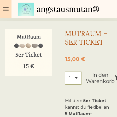
Zum
angstausmutan®
Hauptinhalt
springen
MUTRAUM –
5ER TICKET
15,00 €
In den
Warenkorb
Mit dem
5er Ticket
kannst du flexibel an
5 MutRaum-